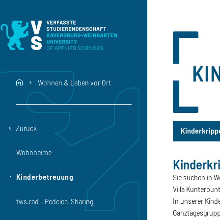
Direkt zum Inhalt
Direkt zur Hauptnavigation
Direkt zum Fußbereich
KI
Wohnen & Leben vor Ort
home
Zurück
Kinderkripp
Wohnheime
Kinderkri
Kinderkrippe
Kinderbetreuung
Sie suchen in We
Villa Kunterbunt
In unserer Kinde
tws.rad - Pedelec-Sharing
Ganztagesgruppe