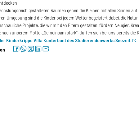
entdecken
chslungsreich gestalteten Räumen gehen die Kleinen mit allen Sinnen auf
ren Umgebung sind die Kinder bei jedem Wetter begeistert dabei, die Natur
nschauliche Projekte, die wir mit den Eltern gestalten, fördern Neugier, K
z nach unserem Motto, „Gemeinsam stark“, dürfen sich bei uns bereits die K
der
Kinderkrippe Villa Kunterbunt
des Studierendenwerks Seezeit.
facebook
whatsapp
twitter
linkedin
letter
len