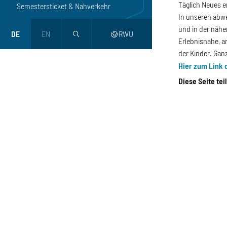
Täglich Neues 
Semestersticket & Nahverkehr
In unseren abwe
und in der nähe
DE
EN
RWU
magnifier
web
Erlebnisnahe, a
der Kinder. Gan
Hier zum
Link
Diese Seite tei