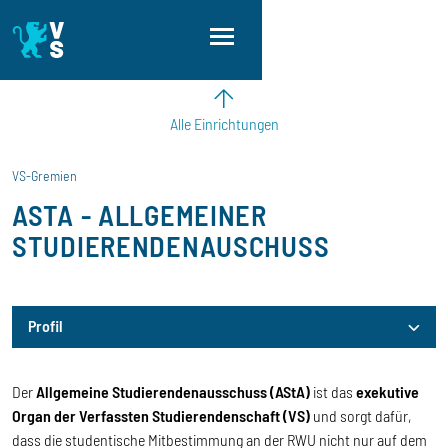
Direkt zum Inhalt
Direkt zur Hauptnavigation
Direkt zum Fußbereich
Alle Einrichtungen
VS-Gremien
ASTA - ALLGEMEINER
STUDIERENDENAUSCHUSS
Profil
Profil
Der
Allgemeine Studierendenausschuss (AStA)
ist das
exekutive
Organ der Verfassten Studierendenschaft (VS)
und sorgt dafür,
dass die studentische Mitbestimmung an der RWU nicht nur auf dem