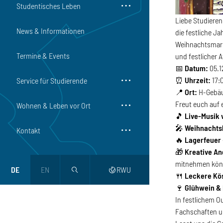
Studentisches Leben
Liebe Studiere
News & Informationen
die festliche J
Weihnachtsmark
Termine & Events
und festlicher
📅
Datum:
05.1
⏰
Uhrzeit:
17:
Service für Studierende
📍
Ort:
H-Gebä
Freut euch auf
Wohnen & Leben vor Ort
🎵
Live-Musik 
🎤
Weihnacht
Kontakt
🔥
Lagerfeuer
🎁
Kreative An
mitnehmen kö
DE
EN
RWU
magnifier
web
🍴
Leckere Kös
🍷
Glühwein &
In festlichem O
Fachschaften u