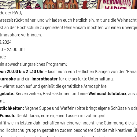
nde der RWU,
ahreszeit rückt näher, und wir laden euch herzlich ein, mit uns die Weihn
t an der Hochschule zu genießen! Gemeinsam möchten wir einen unverges
 Atmosphäre verbringen.
2.2024
00 – 23:00 Uhr
ude
 ein abwechslungsreiches Programm:
von 20:00 bis 21:30 Uhr
– lasst euch von festlichen Klängen von der "Ban
skaraoke
und ein
Improtheater
für die perfekte Unterhaltung.
– wärmt euch auf und genießt die gemütliche Atmosphäre.
gebote:
Kerzen ziehen, Bastelaktionen und eine
Weihnachtsfotobox
, aus
nnt.
tlichkeiten:
Vegane Suppe und Waffeln (bitte bringt eigene Schüsseln oder
 Punsch:
Denkt daran, eure eigenen Tassen mitzubringen!
utfit wie im letzten Jahr schaffen wir eine weihnachtliche Stimmung, die a
nd Hochschulgruppen gestalten zudem besondere Stände mit kreativen 