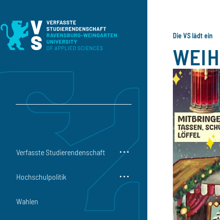
Direkt zum Inhalt
Direkt zur Hauptnavigation
Direkt zum Fußbereich
Die VS lädt ein
WEIH
Verfasste Studierendenschaft
Hochschulpolitik
Wahlen