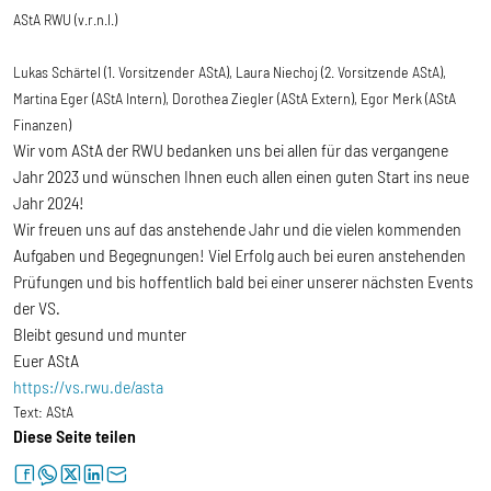
AStA RWU (v.r.n.l.)
Lukas Schärtel (1. Vorsitzender AStA), Laura Niechoj (2. Vorsitzende AStA),
Martina Eger (AStA Intern), Dorothea Ziegler (AStA Extern), Egor Merk (AStA
Finanzen)
Wir vom AStA der RWU bedanken uns bei allen für das vergangene
Jahr 2023 und wünschen Ihnen euch allen einen guten Start ins neue
Jahr 2024!
Wir freuen uns auf das anstehende Jahr und die vielen kommenden
Aufgaben und Begegnungen! Viel Erfolg auch bei euren anstehenden
Prüfungen und bis hoffentlich bald bei einer unserer nächsten Events
der VS.
Bleibt gesund und munter
Euer AStA
https://vs.rwu.de/asta
Text:
AStA
Diese Seite teilen
facebook
whatsapp
twitter
linkedin
letter