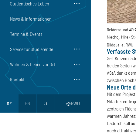
Studentisches Leben
News & Informationen
Rektorat und AStA 
Termine & Events
Niechoj; Mirek Sti
Bildquelle:
RWU
Service für Studierende
Verfasste S
Seit Kurzem lad
Wohnen & Leben vor Ort
beiden Seiten 
AStA dankt dem
Kontakt
zwischen Hochs
Neue Orte 
Mit dem Projekt
Mitarbeitende g
DE
EN
RWU
magnifier
web
zentralen Fläch
warmen Jahresz
Dadurch soll au
noch attraktiver