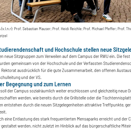
(v.l.n.r): Prof. Sebastian Mauser; Prof. Heidi Reichle; Prof. Michael Pfeffer; Prof.
etzel
tudierendenschaft und Hochschule stellen neue Sitzgel
en neue Sitzgruppen zum Verweilen auf dem Campus der RWU ein. Die fest i
wurden gemeinsam von der Hochschule und der Verfassten Studierendenscha
 Rektorat ausdrücklich für die gute Zusammenarbeit, den offenen Austaus
chulleitung und der VS.
der Begegnung und zum Lernen
 soll der Campus sozialräumlich weiter erschlossen und gleichzeitig neue 
eschaffen werden, wie bereits durch die Grillstelle oder die Tischtennispla
en entstehen durch die neuen Sitzgelegenheiten attraktive Treffpunkte, ger
eit.
ch eine Entlastung des stark frequentierten Mensaparks erreicht und der
 gestaltet werden, nicht zuletzt im Hinblick auf das bürgerschaftliche Mite