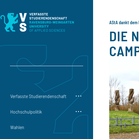
Direkt zum Inhalt
Direkt zur Hauptnavigation
Direkt zum Fußbereich
AStA dankt dem 
DIE 
CAMP
Verfasste Studierendenschaft
Hochschulpolitik
Wahlen