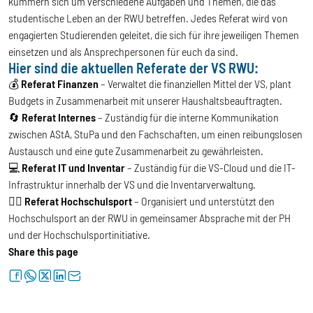
kümmern sich um verschiedene Aufgaben und Themen, die das
studentische Leben an der RWU betreffen. Jedes Referat wird von
engagierten Studierenden geleitet, die sich für ihre jeweiligen Themen
einsetzen und als Ansprechpersonen für euch da sind.
Hier sind die aktuellen Referate der VS RWU:
💰
Referat Finanzen
– Verwaltet die finanziellen Mittel der VS, plant
Budgets in Zusammenarbeit mit unserer Haushaltsbeauftragten.
🔄
Referat Internes
– Zuständig für die interne Kommunikation
zwischen AStA, StuPa und den Fachschaften, um einen reibungslosen
Austausch und eine gute Zusammenarbeit zu gewährleisten.
💻
Referat IT
und Inventar
– Zuständig für die VS-Cloud und die IT-
Infrastruktur innerhalb der VS und die Inventarverwaltung.
🏃‍♂️
Referat Hochschulsport
– Organisiert und unterstützt den
Hochschulsport an der RWU in gemeinsamer Absprache mit der PH
und der Hochschulsportinitiative.
Share this page
facebook
whatsapp
twitter
linkedin
letter