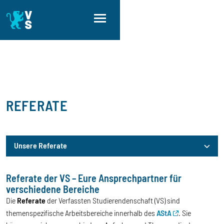
Skip to main content
Skip to main navigation
Skip to footer
REFERATE
Unsere Referate
Referate der VS – Eure Ansprechpartner für
Unsere Referate
verschiedene Bereiche
Die
Referate
der Verfassten Studierendenschaft (VS) sind
themenspezifische Arbeitsbereiche innerhalb des
AStA
. Sie