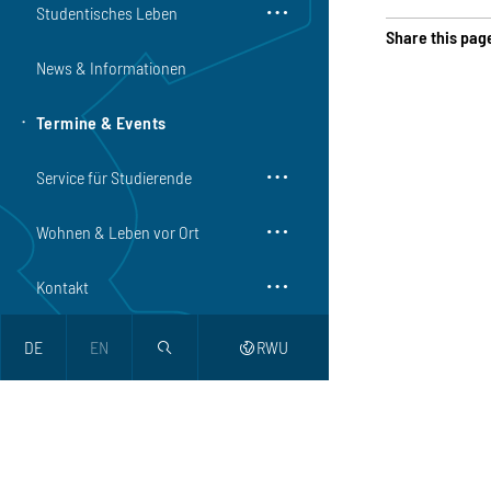
Studentisches Leben
Share this pag
News & Informationen
Termine & Events
Service für Studierende
Wohnen & Leben vor Ort
Kontakt
DE
EN
RWU
magnifier
web