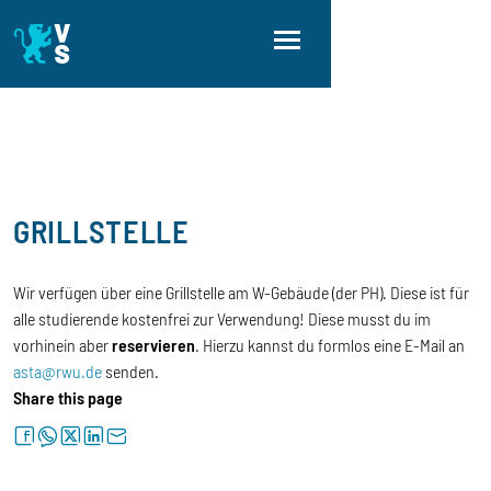
Skip to main content
Skip to main navigation
Skip to footer
GRILLSTELLE
Wir verfügen über eine Grillstelle am W-Gebäude (der PH). Diese ist für
alle studierende kostenfrei zur Verwendung! Diese musst du im
vorhinein aber
reservieren
. Hierzu kannst du formlos eine E-Mail an
asta@rwu.de
senden.
Share this page
facebook
whatsapp
twitter
linkedin
letter