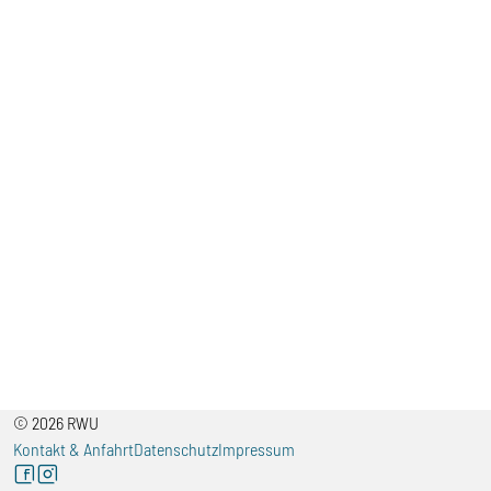
© 2026 RWU
Kontakt & Anfahrt
Datenschutz
Impressum
facebook
instagram