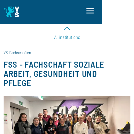
Skip to main content
Skip to main navigation
Skip to footer
All institutions
VS-Fachschaften
FSS - FACHSCHAFT SOZIALE
ARBEIT, GESUNDHEIT UND
PFLEGE