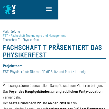
Direkt zum Inhalt
Direkt zur Hauptnavigation
Direkt zum Fußbereich
Verknüpfung
FST - Fachschaft Technologie und Management
Fachschaft T - Physikerfest
FACHSCHAFT T PRÄSENTIERT DAS
PHYSIKERFEST
Projektteam
FST-Physikerfest: Dietmar "Didi" Seitz und Moritz Ludwig
Vorlesungsräume überschallen, Dampfkessel zum Vibrieren bringen.
Das
Foyer des Hauptgebäudes
zur
unglaublichen Party-Location
verwandeln.
Der
beste Grund nach 22 Uhr an der RWU
zu sein.
Jedes Jahr im Anschluss der
Karrieretage der RWU am Donnerstag