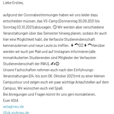
Liebe Ersties,
aufgrund der Coronabestimmungen haben wir uns leider dazu
entscheiden müssen, das VS-Camp (Donnerstag 30.09.2021 bis
Sonntag 03.10.2021) abzusagen. 🙄 Wir werden aber verschiedene
Veranstaltungen über das Semester hinweg planen, sodass ihr auch
hier eine Möglichkeit habt, die Verfasste Studierendenschaft
kennenzulernen und neue Leute zu treffen. 👩‍🦱👱‍♂️👩‍🦰Hierüber
werden wir euch per Mail und auf Instagram informieren (alle
immatrikulierten Studierenden sind Mitglieder der Verfassten
Studierendenschaft der RWU). ✍️😊
Unsere Fachschaften nehmen euch nach den Einführungs-
Veranstaltungen (04. bis zum 06. Oktober 2021) mit zu einer kleinen
Campustour und zeigen euch ein paar wichtige Anlaufstellen auf dem
Campus. Wir wünschen euch viel Spaß.
Bei Anregungen und Fragen könnt ihr uns gern kontaktieren.
Euer AStA
asta@rwu.de
Ufuk.vs
@rwu.de