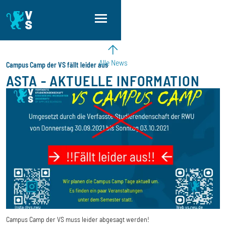
Direkt zum Inhalt
Direkt zur Hauptnavigation
Direkt zum Fußbereich
Alle News
Campus Camp der VS fällt leider aus
ASTA - AKTUELLE INFORMATION
Campus Camp der VS muss leider abgesagt werden!