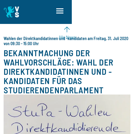
Direkt zum Inhalt
Direkt zur Hauptnavigation
Direkt zum Fußbereich
Alle News
Wahlen der Direktkandidatinnen und -kandidaten am Freitag, 31. Juli 2020
von 09:30 - 15:00 Uhr
BEKANNTMACHUNG DER
WAHLVORSCHLÄGE: WAHL DER
DIREKTKANDIDATINNEN UND -
KANDIDATEN FÜR DAS
STUDIERENDENPARLAMENT