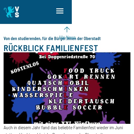
Direkt zum Inhalt
Direkt zur Hauptnavigation
Direkt zum Fußbereich
Alle News
Von den studierenden, für die Bürger:innen der Oberstadt
RÜCKBLICK FAMILIENFEST
Auch in diesem Jahr fand das beliebte Familienfest wieder im Juni