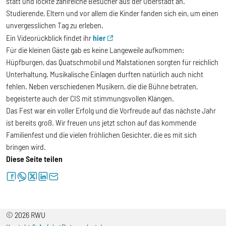
statt und lockte zahlreiche Besucher aus der Oberstadt an.
Studierende, Eltern und vor allem die Kinder fanden sich ein, um einen
unvergesslichen Tag zu erleben.
Ein Videorückblick findet ihr
hier
Für die kleinen Gäste gab es keine Langeweile aufkommen:
Hüpfburgen, das Quatschmobil und Malstationen sorgten für reichlich
Unterhaltung. Musikalische Einlagen durften natürlich auch nicht
fehlen. Neben verschiedenen Musikern, die die Bühne betraten,
begeisterte auch der CIS mit stimmungsvollen Klängen.
Das Fest war ein voller Erfolg und die Vorfreude auf das nächste Jahr
ist bereits groß. Wir freuen uns jetzt schon auf das kommende
Familienfest und die vielen fröhlichen Gesichter, die es mit sich
bringen wird.
Diese Seite teilen
facebook
whatsapp
twitter
linkedin
letter
© 2026 RWU