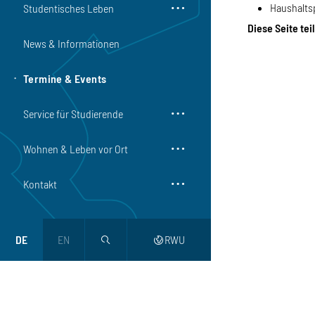
Haushalts
Studentisches Leben
Diese Seite tei
News & Informationen
Termine & Events
Service für Studierende
Wohnen & Leben vor Ort
Kontakt
DE
EN
RWU
magnifier
web