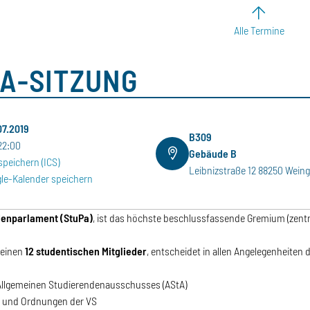
Alle Termine
A-SITZUNG
.07.2019
B309
22:00
Gebäude B
speichern (ICS)
Leibnizstraße 12 88250 Wein
le-Kalender speichern
denparlament (StuPa)
, ist das höchste beschlussfassende Gremium (zent
seinen
12 studentischen Mitglieder
, entscheidet in allen Angelegenheiten 
Allgemeinen Studierendenausschusses (AStA)
 und Ordnungen der VS