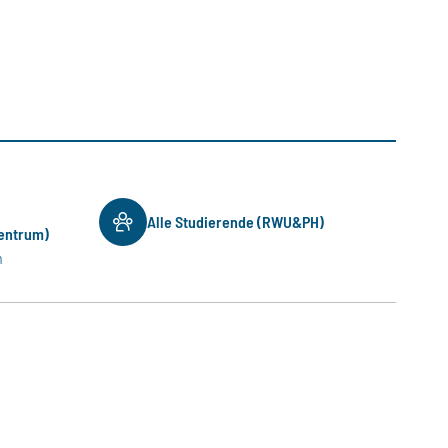
Alle Studierende (RWU&PH)
Zentrum)
n