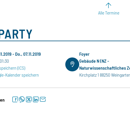
Alle Termine
A
PARTY
11.2019
-
Do., 07.11.2019
Foyer
01:30
Gebäude N (NZ -
speichern (ICS)
Naturwissenschaftliches 
le-Kalender speichern
Kirchplatz 1 88250 Weingarte
facebook
whatsapp
twitter
linkedin
letter
len