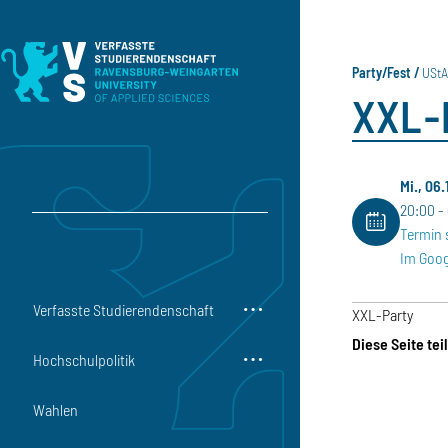
Direkt zum Inhalt
Direkt zur Hauptnavigation
Direkt zum Fußbereich
Party/Fest
USt
XXL-
Mi., 06.
20:00
Termin 
Im Goog
Verfasste Studierendenschaft
XXL-Party
Diese Seite tei
Hochschulpolitik
Wahlen