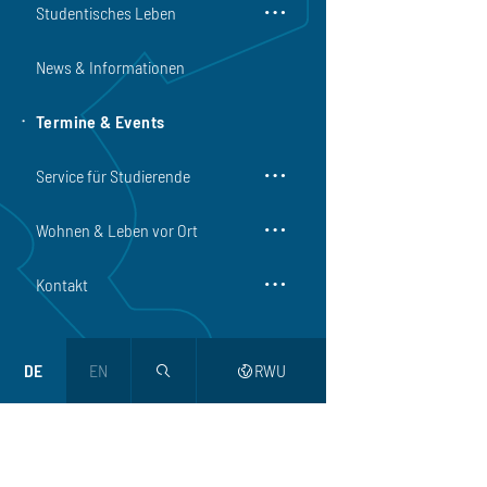
Studentisches Leben
News & Informationen
Termine & Events
Service für Studierende
Wohnen & Leben vor Ort
Kontakt
DE
EN
RWU
magnifier
web