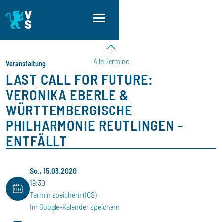
Direkt zum Inhalt
Direkt zur Hauptnavigation
Direkt zum Fußbereich
Alle Termine
Veranstaltung
LAST CALL FOR FUTURE:
VERONIKA EBERLE &
WÜRTTEMBERGISCHE
PHILHARMONIE REUTLINGEN -
ENTFÄLLT
So., 15.03.2020
19:30
Termin speichern (ICS)
Im Google-Kalender speichern