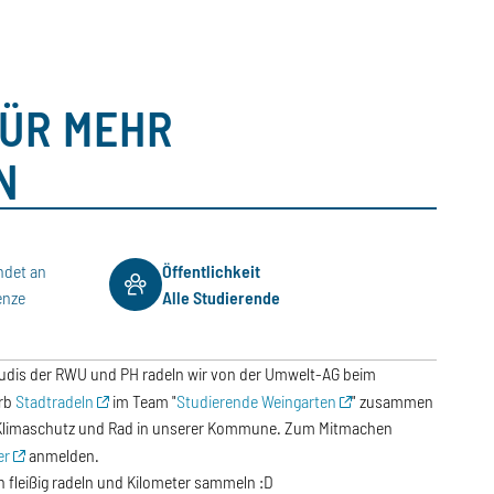
ÜR MEHR
N
ndet an
Öffentlichkeit
enze
Alle Studierende
tudis der RWU und PH radeln wir von der Umwelt-AG beim
rb
Stadtradeln
im Team "
Studierende Weingarten
" zusammen
Klimaschutz und Rad in unserer Kommune. Zum Mitmachen
er
anmelden.
 fleißig radeln und Kilometer sammeln :D