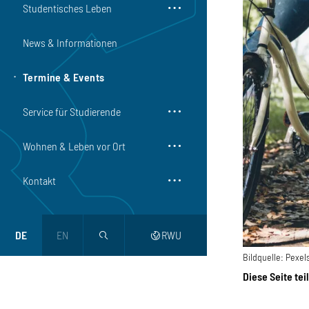
Studentisches Leben
News & Informationen
Termine & Events
Service für Studierende
Wohnen & Leben vor Ort
Kontakt
DE
EN
RWU
magnifier
web
Bildquelle:
Pexels
Diese Seite tei