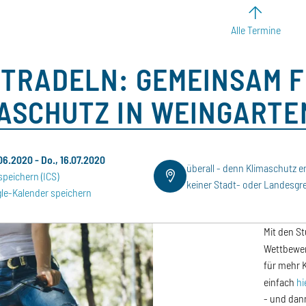
Alle Termine
TRADELN: GEMEINSAM F
ASCHUTZ IN WEINGARTE
.06.2020
-
Do., 16.07.2020
überall - denn Klimaschutz e
speichern (ICS)
keiner Stadt- oder Landesgr
le-Kalender speichern
Mit den S
Wettbewe
für mehr 
einfach
hi
- und dann