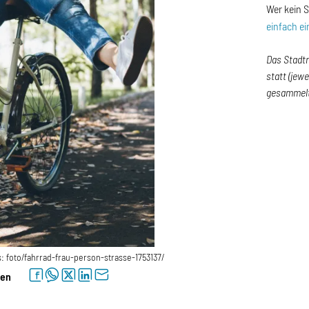
Wer kein 
einfach e
Das Stadtr
statt (jew
gesammelt 
: foto/fahrrad-frau-person-strasse-1753137/
facebook
whatsapp
twitter
linkedin
letter
len