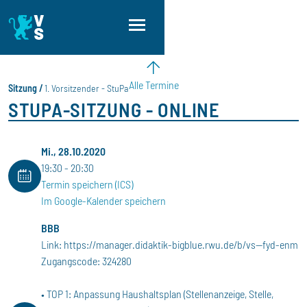
Direkt zum Inhalt
Direkt zur Hauptnavigation
Direkt zum Fußbereich
Alle Termine
Sitzung
1. Vorsitzender - StuPa
STUPA-SITZUNG - ONLINE
Mi., 28.10.2020
19:30
20:30
Termin speichern (ICS)
Im Google-Kalender speichern
BBB
Link: https://manager.didaktik-bigblue.rwu.de/b/vs--fyd-enm
Zugangscode: 324280
• TOP 1: Anpassung Haushaltsplan (Stellenanzeige, Stelle,