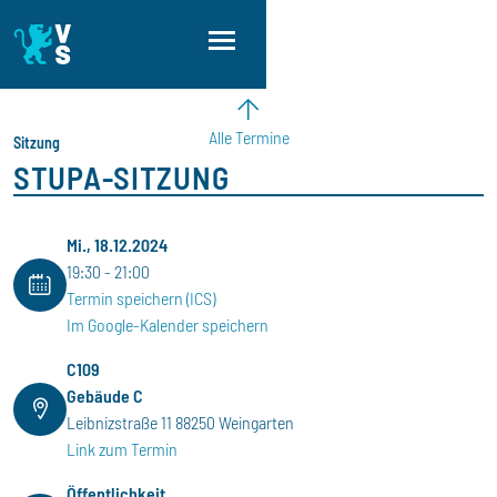
Direkt zum Inhalt
Direkt zur Hauptnavigation
Direkt zum Fußbereich
Alle Termine
Sitzung
STUPA-SITZUNG
Mi., 18.12.2024
19:30
21:00
Termin speichern (ICS)
Im Google-Kalender speichern
C109
Gebäude C
Leibnizstraße 11 88250 Weingarten
Link zum Termin
Öffentlichkeit