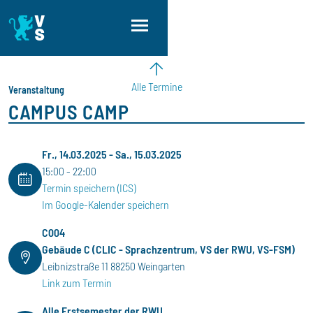
Direkt zum Inhalt
Direkt zur Hauptnavigation
Direkt zum Fußbereich
Alle Termine
Veranstaltung
CAMPUS CAMP
Fr., 14.03.2025
-
Sa., 15.03.2025
15:00
22:00
Termin speichern (ICS)
Im Google-Kalender speichern
C004
Gebäude C (CLIC - Sprachzentrum, VS der RWU, VS-FSM)
Leibnizstraße 11 88250 Weingarten
Link zum Termin
Alle Erstsemester der RWU