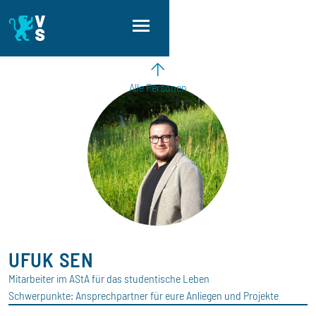
Direkt zum Inhalt
Direkt zur Hauptnavigation
Direkt zum Fußbereich
Alle Personen
UFUK
SEN
Mitarbeiter im AStA für das studentische Leben
Schwerpunkte:
Ansprechpartner für eure Anliegen und Projekte