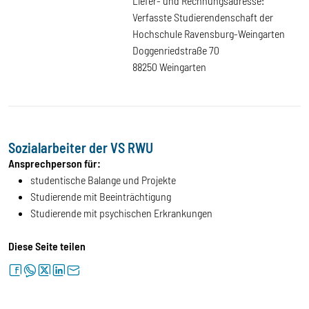
Liefer- und Rechnungsadresse:
Verfasste Studierendenschaft der
Hochschule Ravensburg-Weingarten
Doggenriedstraße 70
88250 Weingarten
Sozialarbeiter der VS RWU
Ansprechperson für:
studentische Balange und Projekte
Studierende mit Beeinträchtigung
Studierende mit psychischen Erkrankungen
Diese Seite teilen
facebook
whatsapp
twitter
linkedin
letter