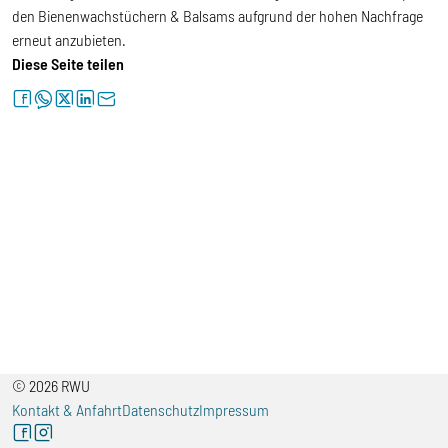
den Bienenwachstüchern & Balsams aufgrund der hohen Nachfrage
erneut anzubieten.
Diese Seite teilen
facebook
whatsapp
twitter
linkedin
letter
© 2026 RWU
Kontakt & Anfahrt
Datenschutz
Impressum
facebook
instagram