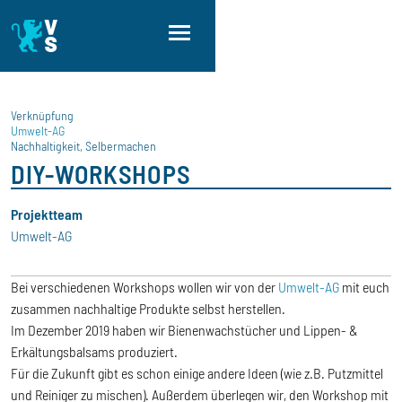
Direkt zum Inhalt
Direkt zur Hauptnavigation
Direkt zum Fußbereich
Verknüpfung
Umwelt-AG
Nachhaltigkeit, Selbermachen
DIY-WORKSHOPS
Projektteam
Umwelt-AG
Bei verschiedenen Workshops wollen wir von der
Umwelt-AG
mit euch
zusammen nachhaltige Produkte selbst herstellen.
Im Dezember 2019 haben wir Bienenwachstücher und Lippen- &
Erkältungsbalsams produziert.
Für die Zukunft gibt es schon einige andere Ideen (wie z.B. Putzmittel
und Reiniger zu mischen). Außerdem überlegen wir, den Workshop mit