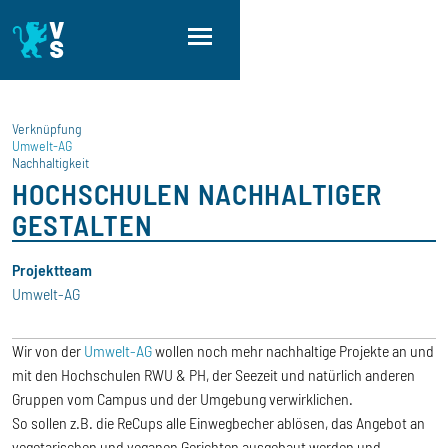
Direkt zum Inhalt
Direkt zur Hauptnavigation
Direkt zum Fußbereich
Verknüpfung
Umwelt-AG
Nachhaltigkeit
HOCHSCHULEN NACHHALTIGER
GESTALTEN
Projektteam
Umwelt-AG
Wir von der
Umwelt-AG
wollen noch mehr nachhaltige Projekte an und
mit den Hochschulen RWU & PH, der Seezeit und natürlich anderen
Gruppen vom Campus und der Umgebung verwirklichen.
So sollen z.B. die ReCups alle Einwegbecher ablösen, das Angebot an
vegetarischen und veganen Gerichten ausgebaut werden und