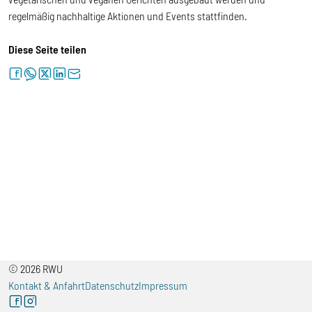
regelmäßig nachhaltige Aktionen und Events stattfinden.
Diese Seite teilen
facebook
whatsapp
twitter
linkedin
letter
© 2026 RWU
Kontakt & Anfahrt
Datenschutz
Impressum
facebook
instagram