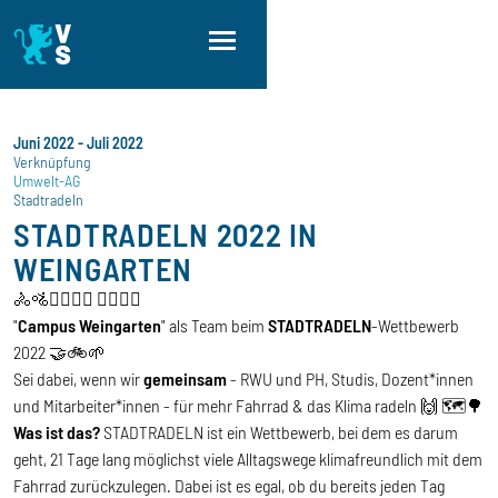
Direkt zum Inhalt
Direkt zur Hauptnavigation
Direkt zum Fußbereich
Juni 2022
-
Juli 2022
Verknüpfung
Umwelt-AG
Stadtradeln
STADTRADELN 2022 IN
WEINGARTEN
🚴🚵🚴‍♂️🚵‍♂️ 🚴‍♀️🚵‍♀️
"
Campus Weingarten
" als Team beim
STADTRADELN
-Wettbewerb
2022 🤝🚲🌱
Sei dabei, wenn wir
gemeinsam
- RWU und PH, Studis, Dozent*innen
und Mitarbeiter*innen - für mehr Fahrrad & das Klima radeln 🙌 🗺🌳
Was ist das?
STADTRADELN ist ein Wettbewerb, bei dem es darum
geht, 21 Tage lang möglichst viele Alltagswege klimafreundlich mit dem
Fahrrad zurückzulegen. Dabei ist es egal, ob du bereits jeden Tag