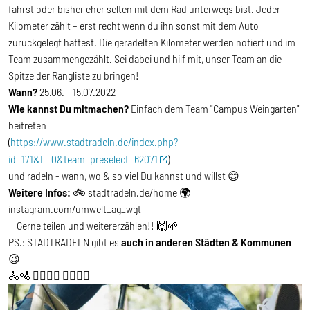
fährst oder bisher eher selten mit dem Rad unterwegs bist. Jeder
Kilometer zählt – erst recht wenn du ihn sonst mit dem Auto
zurückgelegt hättest. Die geradelten Kilometer werden notiert und im
Team zusammengezählt. Sei dabei und hilf mit, unser Team an die
Spitze der Rangliste zu bringen!
Wann?
25.06. - 15.07.2022
Wie kannst Du mitmachen?
Einfach dem Team "Campus Weingarten"
beitreten
(
https://www.stadtradeln.de/index.php?
id=171&L=0&team_preselect=62071
)
und radeln - wann, wo & so viel Du kannst und willst 😊
Weitere Infos:
🚲 stadtradeln.de/home 🌍
instagram.com/umwelt_ag_wgt
Gerne teilen und weitererzählen!! 🙌🌱
PS.: STADTRADELN gibt es
auch in anderen Städten & Kommunen
😉
🚴🚵 🚴‍♂️🚵‍♂️ 🚴‍♀️🚵‍♀️