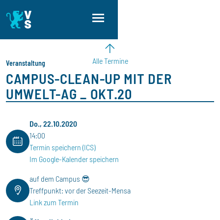
Direkt zum Inhalt
Direkt zur Hauptnavigation
Direkt zum Fußbereich
Alle Termine
Veranstaltung
CAMPUS-CLEAN-UP MIT DER
UMWELT-AG _ OKT.20
Do., 22.10.2020
14:00
Termin speichern (ICS)
Im Google-Kalender speichern
auf dem Campus 😎
Treffpunkt: vor der Seezeit-Mensa
Link zum Termin