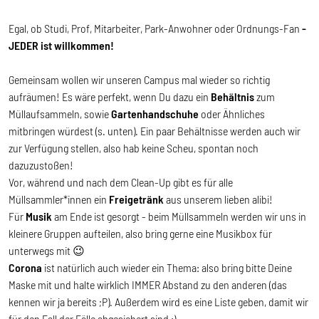
Egal, ob Studi, Prof, Mitarbeiter, Park-Anwohner oder Ordnungs-Fan
-
JEDER ist willkommen!
Gemeinsam wollen wir unseren Campus mal wieder so richtig
aufräumen! Es wäre perfekt, wenn Du dazu ein
Behältnis
zum
Müllaufsammeln, sowie
Gartenhandschuhe
oder Ähnliches
mitbringen würdest (s. unten). Ein paar Behältnisse werden auch wir
zur Verfügung stellen, also hab keine Scheu, spontan noch
dazuzustoßen!
Vor, während und nach dem Clean-Up gibt es für alle
Müllsammler*innen ein
Freigetränk
aus unserem lieben alibi!
Für
Musik
am Ende ist gesorgt - beim Müllsammeln werden wir uns in
kleinere Gruppen aufteilen, also bring gerne eine Musikbox für
unterwegs mit 😉
Corona
ist natürlich auch wieder ein Thema: also bring bitte Deine
Maske mit und halte wirklich IMMER Abstand zu den anderen (das
kennen wir ja bereits ;P). Außerdem wird es eine Liste geben, damit wir
für den Fall der Fälle abgesichert sind :)