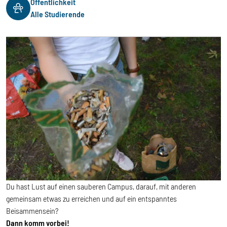
Öffentlichkeit
Alle Studierende
Du hast Lust auf einen sauberen Campus, darauf, mit anderen
gemeinsam etwas zu erreichen und auf ein entspanntes
Beisammensein?
Dann komm vorbei!