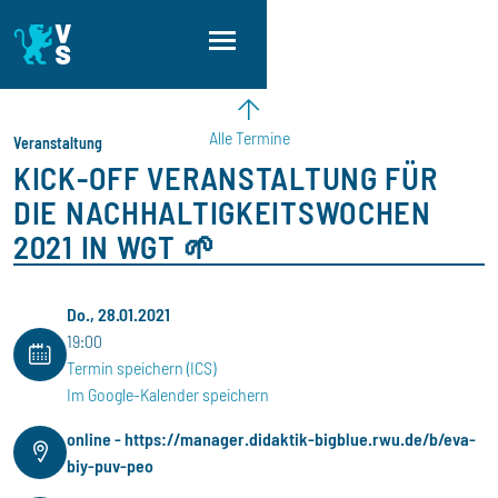
Direkt zum Inhalt
Direkt zur Hauptnavigation
Direkt zum Fußbereich
Alle Termine
Veranstaltung
KICK-OFF VERANSTALTUNG FÜR
DIE NACHHALTIGKEITSWOCHEN
2021 IN WGT 🌱
Do., 28.01.2021
19:00
Termin speichern (ICS)
Im Google-Kalender speichern
online - https://manager.didaktik-bigblue.rwu.de/b/eva-
biy-puv-peo