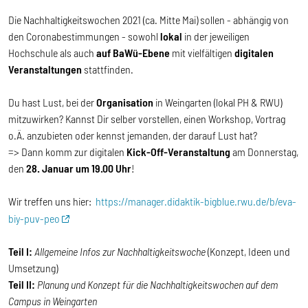
Die Nachhaltigkeitswochen 2021 (ca. Mitte Mai) sollen - abhängig von
den Coronabestimmungen - sowohl
lokal
in der jeweiligen
Hochschule als auch
auf BaWü-Ebene
mit vielfältigen
digitalen
Veranstaltungen
stattfinden.
Du hast Lust, bei der
Organisation
in Weingarten (lokal PH & RWU)
mitzuwirken? Kannst Dir selber vorstellen, einen Workshop, Vortrag
o.Ä. anzubieten oder kennst jemanden, der darauf Lust hat?
=> Dann komm zur digitalen
Kick-Off-Veranstaltung
am Donnerstag,
den
28. Januar um 19.00 Uhr
!
Wir treffen uns hier:
https://manager.didaktik-bigblue.rwu.de/b/eva-
biy-puv-peo
Teil I:
Allgemeine Infos zur Nachhaltigkeitswoche
(Konzept, Ideen und
Umsetzung)
Teil II:
Planung und Konzept für die Nachhaltigkeitswochen auf dem
Campus in Weingarten