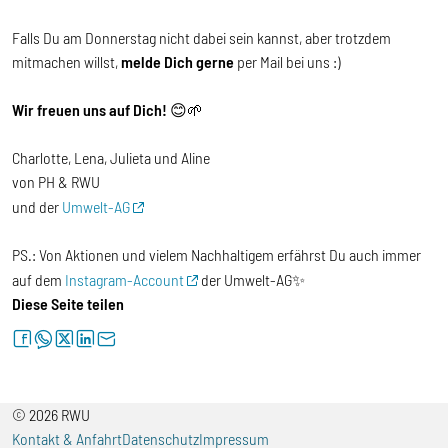
Falls Du am Donnerstag nicht dabei sein kannst, aber trotzdem
mitmachen willst,
melde Dich gerne
per Mail bei uns :)
Wir freuen uns auf Dich!
😊🌱
Charlotte, Lena, Julieta und Aline
von PH & RWU
und der
Umwelt-AG
PS.: Von Aktionen und vielem Nachhaltigem erfährst Du auch immer
auf dem
Instagram-Account
der Umwelt-AG✨
Diese Seite teilen
facebook
whatsapp
twitter
linkedin
letter
© 2026 RWU
Kontakt & Anfahrt
Datenschutz
Impressum