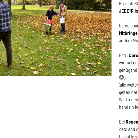
Egal, ob S
JEDE*R i
Gemeinsam
Mitbringe
andere Mü
Bzgl.
Cor
wir mal e
genügend (
😋).
(alle wei
gelten nat
Wir freue
handeln kö
Bei
Regen
'cats and
CleanUp v