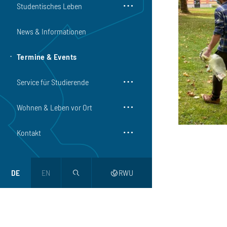
Studentisches Leben
News & Informationen
Termine & Events
Service für Studierende
Wohnen & Leben vor Ort
Kontakt
DE
EN
RWU
magnifier
web