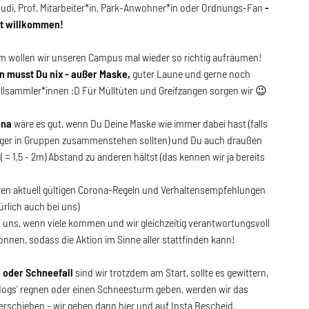
tudi, Prof, Mitarbeiter*in, Park-Anwohner*in oder Ordnungs-Fan
-
st willkommen!
 wollen wir unseren Campus mal wieder so richtig aufräumen!
n musst Du nix - außer Maske,
guter Laune und gerne noch
llsammler*innen :D Für Mülltüten und Greifzangen sorgen wir 😉
ona
wäre es gut, wenn Du Deine Maske wie immer dabei hast (falls
nger in Gruppen zusammenstehen sollten) und Du auch draußen
 = 1,5 - 2m) Abstand zu anderen hältst (das kennen wir ja bereits
teren aktuell gültigen Corona-Regeln und Verhaltensempfehlungen
ürlich auch bei uns)
n uns, wenn viele kommen und wir gleichzeitig verantwortungsvoll
nnen, sodass die Aktion im Sinne aller stattfinden kann!
 oder Schneefall
sind wir trotzdem am Start, sollte es gewittern,
 dogs' regnen oder einen Schneesturm geben, werden wir das
erschieben - wir geben dann hier und auf Insta Bescheid.